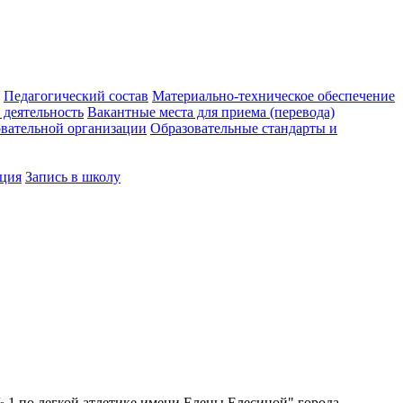
Педагогический состав
Материально-техническое обеспечение
 деятельность
Вакантные места для приема (перевода)
овательной организации
Образовательные стандарты и
ция
Запись в школу
1 по легкой атлетике имени Елены Елесиной" города