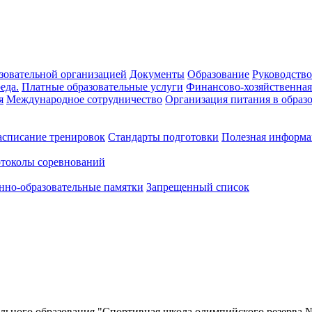
зовательной организацией
Документы
Образование
Руководство
еда.
Платные образовательные услуги
Финансово-хозяйственная
я
Международное сотрудничество
Организация питания в образ
асписание тренировок
Стандарты подготовки
Полезная информа
токолы соревнований
но-образовательные памятки
Запрещенный список
ного образования "Спортивная школа олимпийского резерва № 