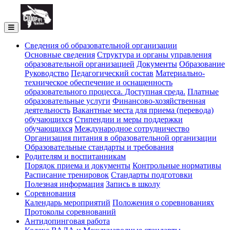
Cведения об образовательной организации
Основные сведения
Структура и органы управления
образовательной организацией
Документы
Образование
Руководство
Педагогический состав
Материально-
техническое обеспечение и оснащенность
образовательного процесса. Доступная среда.
Платные
образовательные услуги
Финансово-хозяйственная
деятельность
Вакантные места для приема (перевода)
обучающихся
Стипендии и меры поддержки
обучающихся
Международное сотрудничество
Организация питания в образовательной организации
Образовательные стандарты и требования
Родителям и воспитанникам
Порядок приема и документы
Контрольные нормативы
Расписание тренировок
Стандарты подготовки
Полезная информация
Запись в школу
Соревнования
Календарь мероприятий
Положения о соревнованиях
Протоколы соревнований
Антидопинговая работа